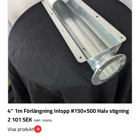
4″ 1m Förlängning Inlopp #150×500 Halv stigning
2 101
SEK
exkl. moms
Visa produkt