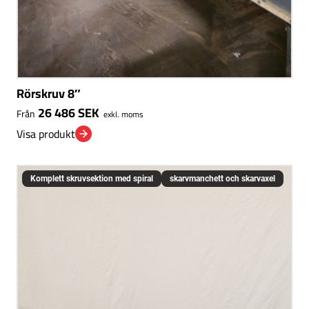
Rörskruv 8″
26 486
SEK
Från
exkl. moms
Visa produkt
Komplett skruvsektion med spiral
skarvmanchett och skarvaxel