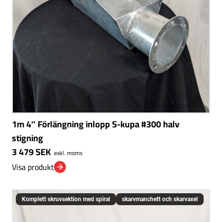
1m 4″ Förlängning inlopp S-kupa #300 halv
stigning
3 479
SEK
exkl. moms
Visa produkt
Komplett skruvsektion med spiral
skarvmanchett och skarvaxel