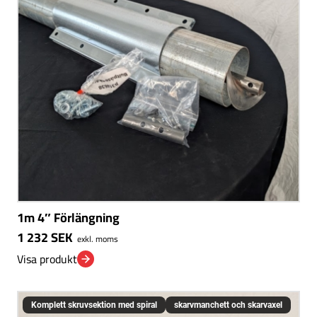
1m 4″ Förlängning
1 232
SEK
exkl. moms
Visa produkt
Komplett skruvsektion med spiral
skarvmanchett och skarvaxel