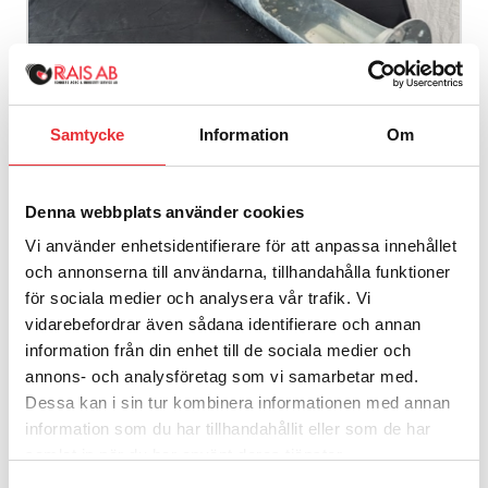
Samtycke
Information
Om
Denna webbplats använder cookies
1m 4″ Förlängning halv stigning Inlopp
Vi använder enhetsidentifierare för att anpassa innehållet
1 480
SEK
exkl. moms
och annonserna till användarna, tillhandahålla funktioner
Visa produkt
för sociala medier och analysera vår trafik. Vi
vidarebefordrar även sådana identifierare och annan
information från din enhet till de sociala medier och
Komplett skruvsektion med spiral
skarvmanchett och skarvaxel
annons- och analysföretag som vi samarbetar med.
Dessa kan i sin tur kombinera informationen med annan
information som du har tillhandahållit eller som de har
samlat in när du har använt deras tjänster.