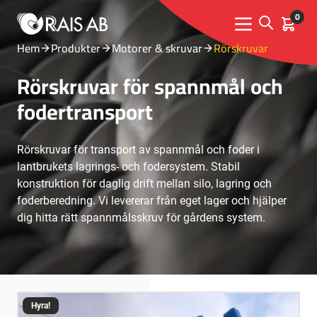
0
Open sear
Kundva
Menu toggle
Hem
Produkter
Motorer & skruvar
Rörskruvar
Rörskruvar för spannmål och
fodertransport
Rörskruvar för transport av spannmål och foder i
lantbrukets lagrings- och fodersystem. Stabil
konstruktion för daglig drift mellan silo, lagring och
foderberedning. Vi levererar från eget lager och hjälper
dig hitta rätt spannmålsskruv för gårdens system.
Hyra!