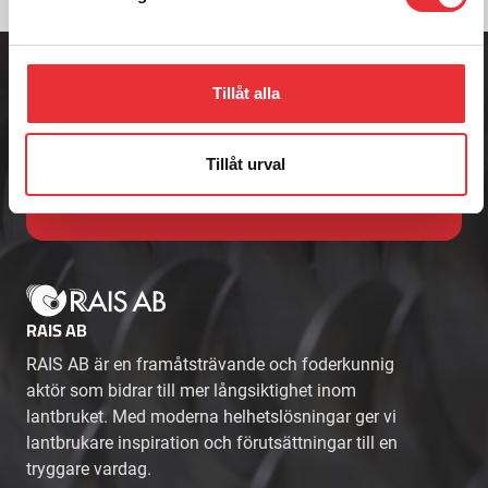
Adress
Badenetorp 1,
Tillåt alla
535 91 KVÄNUM
Telefon
0512-301700
Tillåt urval
E-post
info@raisab.com
RAIS AB
RAIS AB är en framåtsträvande och foderkunnig
aktör som bidrar till mer långsiktighet inom
lantbruket. Med moderna helhetslösningar ger vi
lantbrukare inspiration och förutsättningar till en
tryggare vardag.