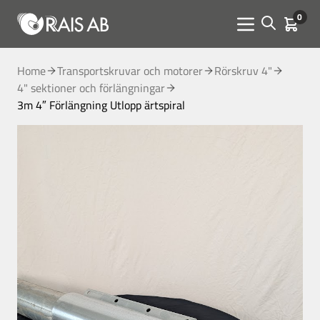
0
Open sear
Kundva
Menu toggle
Home
Transportskruvar och motorer
Rörskruv 4"
4" sektioner och förlängningar
3m 4″ Förlängning Utlopp ärtspiral