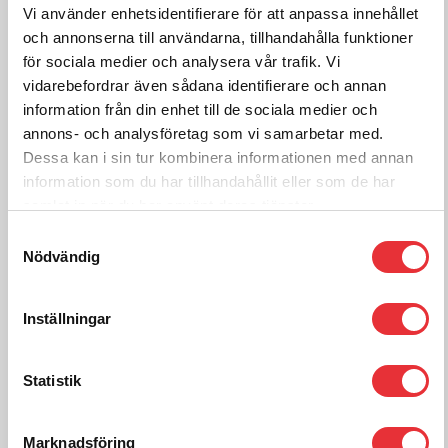
3m 4″ Förlängning Utlopp ärtspiral
Vi använder enhetsidentifierare för att anpassa innehållet
och annonserna till användarna, tillhandahålla funktioner
2 510
för sociala medier och analysera vår trafik. Vi
SEK
exkl. moms
vidarebefordrar även sådana identifierare och annan
Frakt tillkommer efter orderkännande
information från din enhet till de sociala medier och
annons- och analysföretag som vi samarbetar med.
Lägg i varukorg
Dessa kan i sin tur kombinera informationen med annan
information som du har tillhandahållit eller som de har
samlat in när du har använt deras tjänster.
Samtyckesval
För mer information om
Nödvändig
4" sektioner och förlängningar, kontakta oss:
Ring oss på
0512-301700
Inställningar
Kontakta oss
Statistik
Marknadsföring