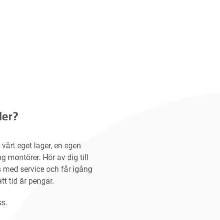
der?
vårt eget lager, en egen
ng montörer. Hör av dig till
s med service och får igång
tt tid är pengar.
s.