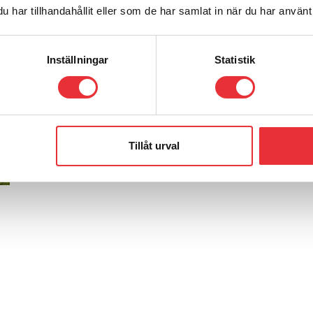
har tillhandahållit eller som de har samlat in när du har använt 
Garage
46 890
SEK
Från
exkl. moms
Inställningar
Statistik
Visa produkt
Tillåt urval