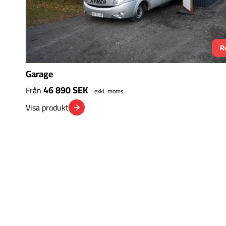
R
Garage
46 890
SEK
Från
exkl. moms
Visa produkt