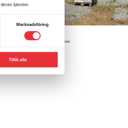
deras tjänster.
Marknadsföring
Växthus
43 000
SEK
Från
exkl. moms
Visa produkt
Tillåt alla