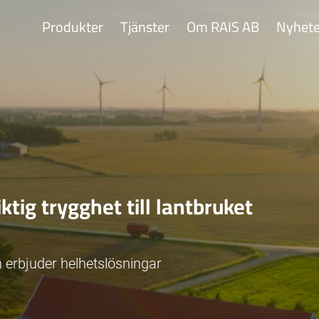
Produkter
Tjänster
Om RAIS AB
Nyhete
ktig trygghet till lantbruket
h erbjuder helhetslösningar