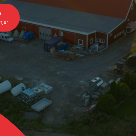
a
jer