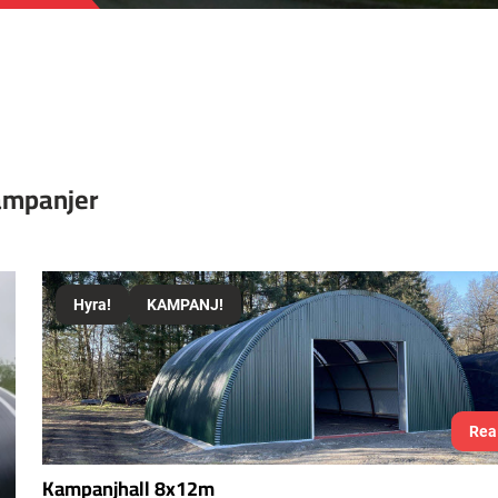
kampanjer
Hyra!
KAMPANJ!
Rea
Kampanjhall 8x12m