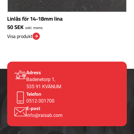
Linlås för 14-18mm lina
50
SEK
exkl. moms
Visa produkt
Adress
Badenetorp 1,
535 91 KVÄNUM
Telefon
0512-301700
E-post
info@raisab.com