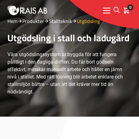
0
Open sear
Kundva
Menu toggle
Hem
Produkter
Stallteknik
Utgödsling
Utgödsling i stall och ladugård
Våra utgödslingssystem är byggda för att fungera
pålitligt i den dagliga driften. Du får bort gödseln
effektivt, minskar manuellt arbete och håller en jämn
nivå i stallet. Med rätt lösning blir arbetet enklare och
stallmiljön bättre – utan att det kräver mer tid än
nödvändigt.