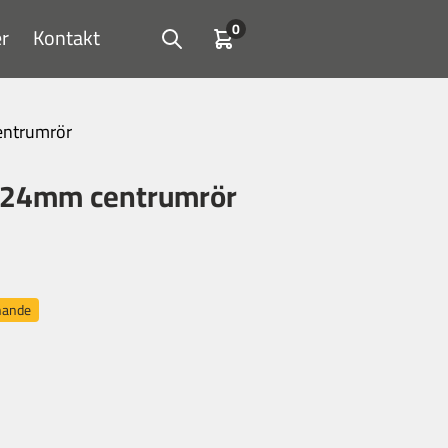
0
r
Kontakt
Open search
Kundvagn
entrumrör
″ 24mm centrumrör
nnande