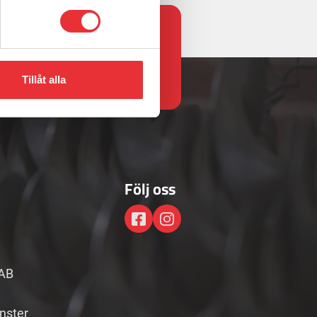
.com
Tillåt alla
Följ oss
AB
änster