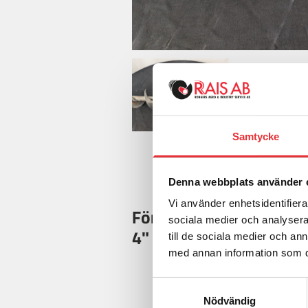
Samtycke
Denna webbplats använder 
Vi använder enhetsidentifierar
För mer information o
sociala medier och analysera 
4" Spiraler, kontakta os
till de sociala medier och a
med annan information som du 
Samtyckesval
Nödvändig