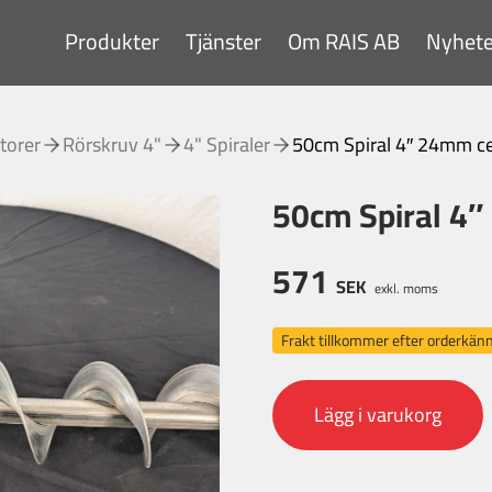
Produkter
Tjänster
Om RAIS AB
Nyhete
torer
Rörskruv 4"
4" Spiraler
50cm Spiral 4″ 24mm c
50cm Spiral 4
571
SEK
exkl. moms
Frakt tillkommer efter orderkä
Lägg i varukorg