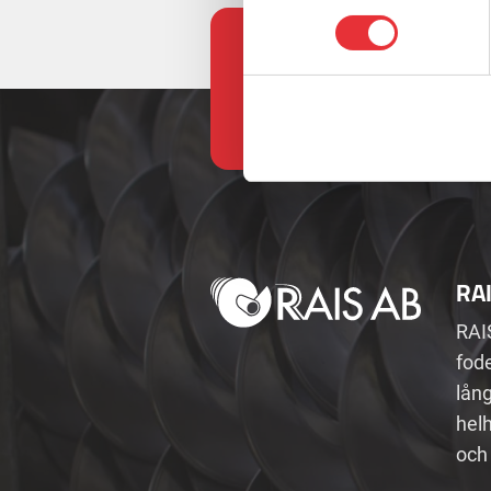
RA
RAI
fode
lån
helh
och 