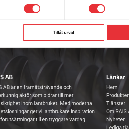
Adress
E-post
Telefon
Badenetorp 1,
info@raisab
0512-301700
535 91 KVÄNUM
Tillåt urval
IS AB
Länkar
S AB är en framåtsträvande och
Hem
rkunnig aktör som bidrar till mer
Produkter
gsiktighet inom lantbruket. Med moderna
Tjänster
etslösningar ger vi lantbrukare inspiration
Om RAIS 
förutsättningar till en tryggare vardag.
Nyheter
Lediga tj