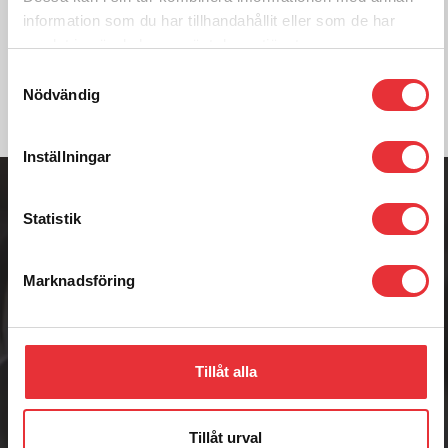
0512-301700
information som du har tillhandahållit eller som de har
samlat in när du har använt deras tjänster.
Kontakta oss
Samtyckesval
Nödvändig
Inställningar
Adress
Badenetorp 1,
535 91 KVÄNUM
Statistik
Telefon
0512-301700
Marknadsföring
E-post
info@raisab.com
Tillåt alla
RAIS AB
Tillåt urval