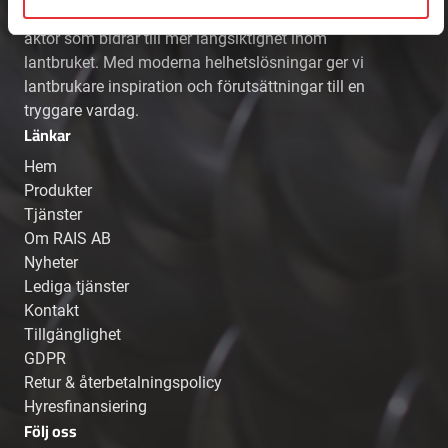
RAIS AB är en framåtsträvande och foderkunnig
aktör som bidrar till mer långsiktighet inom
lantbruket. Med moderna helhetslösningar ger vi
lantbrukare inspiration och förutsättningar till en
tryggare vardag.
Länkar
Hem
Produkter
Tjänster
Om RAIS AB
Nyheter
Lediga tjänster
Kontakt
Tillgänglighet
GDPR
Retur & återbetalningspolicy
Hyresfinansiering
Följ oss