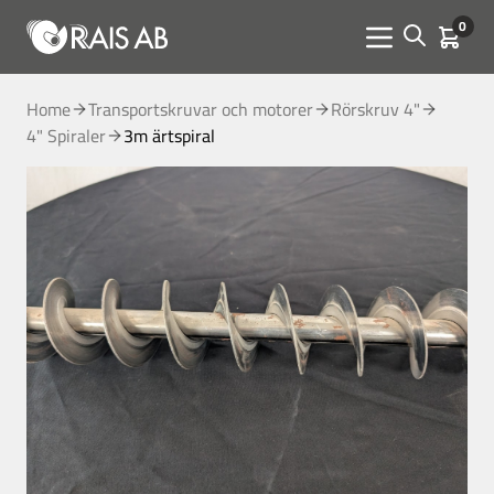
0
Open sear
Kundva
Menu toggle
Home
Transportskruvar och motorer
Rörskruv 4"
4" Spiraler
3m ärtspiral