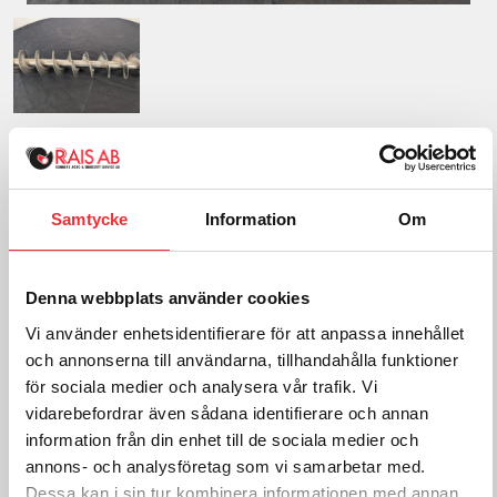
3m ärtspiral
2 338
SEK
Samtycke
Information
Om
exkl. moms
Frakt tillkommer efter orderkännande
Denna webbplats använder cookies
Lägg i varukorg
Vi använder enhetsidentifierare för att anpassa innehållet
och annonserna till användarna, tillhandahålla funktioner
för sociala medier och analysera vår trafik. Vi
För mer information om
vidarebefordrar även sådana identifierare och annan
information från din enhet till de sociala medier och
4" Spiraler, kontakta oss:
annons- och analysföretag som vi samarbetar med.
Ring oss på
Dessa kan i sin tur kombinera informationen med annan