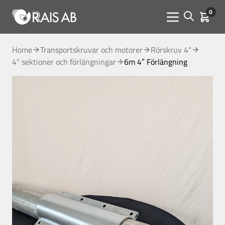
0
Open sear
Kundva
Menu toggle
Home
Transportskruvar och motorer
Rörskruv 4"
4" sektioner och förlängningar
6m 4″ Förlängning