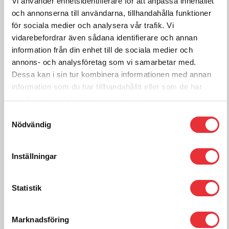
Vi använder enhetsidentifierare för att anpassa innehållet
och annonserna till användarna, tillhandahålla funktioner
3 571
SEK
exkl. moms
för sociala medier och analysera vår trafik. Vi
vidarebefordrar även sådana identifierare och annan
Frakt tillkommer efter orderkännande
information från din enhet till de sociala medier och
annons- och analysföretag som vi samarbetar med.
Lägg i varukorg
Dessa kan i sin tur kombinera informationen med annan
information som du har tillhandahållit eller som de har
samlat in när du har använt deras tjänster.
För mer information om
Samtyckesval
Nödvändig
4" sektioner och förlängningar, kontakta oss:
Ring oss på
0512-301700
Inställningar
Kontakta oss
Statistik
Marknadsföring