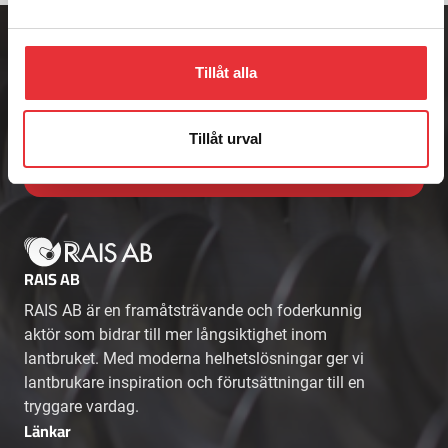
Adress
Badenetorp 1,
535 91 KVÄNUM
Tillåt alla
Telefon
0512-301700
E-post
Tillåt urval
info@raisab.com
RAIS AB
RAIS AB är en framåtsträvande och foderkunnig
aktör som bidrar till mer långsiktighet inom
lantbruket. Med moderna helhetslösningar ger vi
lantbrukare inspiration och förutsättningar till en
tryggare vardag.
Länkar