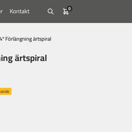
0
r
Kontakt
Open search
Kundvagn
″ Förlängning ärtspiral
ng ärtspiral
nnande