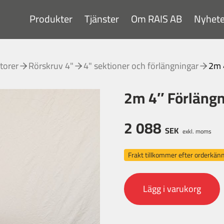
Produkter
Tjänster
Om RAIS AB
Nyhete
torer
Rörskruv 4"
4" sektioner och förlängningar
2m 4
2m 4″ Förlängni
2 088
SEK
exkl. moms
Frakt tillkommer efter orderkä
Lägg i varukorg