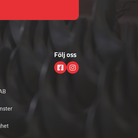
Följ oss
AB
änster
ghet