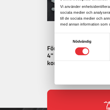
Vi använder enhetsidentifierar
sociala medier och analysera 
till de sociala medier och a
med annan information som du 
Samtyckesval
Nödvändig
För mer information o
4" sektioner och förlän
kontakta oss: