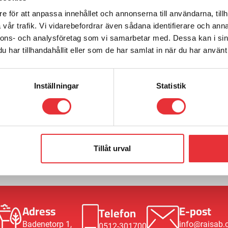
e för att anpassa innehållet och annonserna till användarna, tillh
vår trafik. Vi vidarebefordrar även sådana identifierare och anna
nnons- och analysföretag som vi samarbetar med. Dessa kan i sin
har tillhandahållit eller som de har samlat in när du har använt 
Inställningar
Statistik
m
Ring oss på
0512-301700
gningar,
Tillåt urval
Adress
E-post
Telefon
Badenetorp 1,
info@raisab
0512-301700