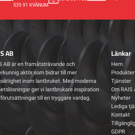
535 91 KVÄNUM
IS AB
Länkar
S AB är en framåtsträvande och
Hem
rkunnig aktör som bidrar till mer
Produkter
gsiktighet inom lantbruket. Med moderna
Tjänster
etslösningar ger vi lantbrukare inspiration
Om RAIS 
förutsättningar till en tryggare vardag.
Nyheter
Lediga tj
Kontakt
Tillgängli
GDPR