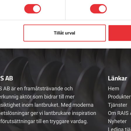
Adress
E-post
Telefon
Badenetorp 1,
info@raisab
0512-301700
535 91 KVÄNUM
Tillåt urval
IS AB
Länkar
S AB är en framåtsträvande och
Hem
rkunnig aktör som bidrar till mer
Produkter
gsiktighet inom lantbruket. Med moderna
Tjänster
etslösningar ger vi lantbrukare inspiration
Om RAIS 
förutsättningar till en tryggare vardag.
Nyheter
Lediga tj