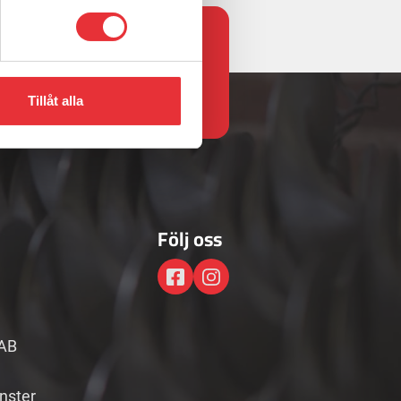
.com
Tillåt alla
Följ oss
AB
änster