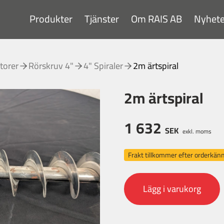
Produkter
Tjänster
Om RAIS AB
Nyhete
torer
Rörskruv 4"
4" Spiraler
2m ärtspiral
2m ärtspiral
1 632
SEK
exkl. moms
Frakt tillkommer efter orderkä
Lägg i varukorg