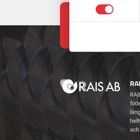
RA
RAI
fode
lån
helh
och 