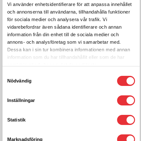
1m 4″ Förlängning 1/2 stigning
Vi använder enhetsidentifierare för att anpassa innehållet
och annonserna till användarna, tillhandahålla funktioner
1 261
för sociala medier och analysera vår trafik. Vi
SEK
exkl. moms
vidarebefordrar även sådana identifierare och annan
Frakt tillkommer efter orderkännande
information från din enhet till de sociala medier och
annons- och analysföretag som vi samarbetar med.
Lägg i varukorg
Dessa kan i sin tur kombinera informationen med annan
information som du har tillhandahållit eller som de har
samlat in när du har använt deras tjänster.
Samtyckesval
För mer information om
Nödvändig
4" sektioner och förlängningar, kontakta oss:
Ring oss på
0512-301700
Inställningar
Kontakta oss
Statistik
Marknadsföring