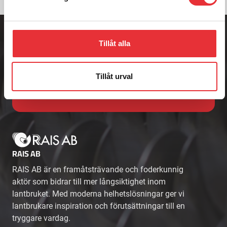
Adress
Badenetorp 1,
Tillåt alla
535 91 KVÄNUM
Telefon
0512-301700
Tillåt urval
E-post
info@raisab.com
RAIS AB
RAIS AB är en framåtsträvande och foderkunnig
aktör som bidrar till mer långsiktighet inom
lantbruket. Med moderna helhetslösningar ger vi
lantbrukare inspiration och förutsättningar till en
tryggare vardag.