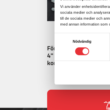
Vi använder enhetsidentifierar
sociala medier och analysera 
till de sociala medier och a
med annan information som du 
Samtyckesval
Nödvändig
För mer information o
4" sektioner och förlän
kontakta oss: