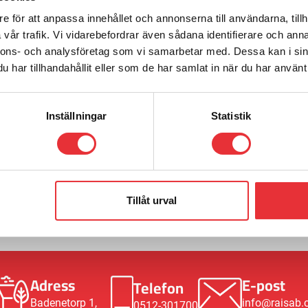
e för att anpassa innehållet och annonserna till användarna, tillh
vår trafik. Vi vidarebefordrar även sådana identifierare och anna
nnons- och analysföretag som vi samarbetar med. Dessa kan i sin
har tillhandahållit eller som de har samlat in när du har använt 
Inställningar
Statistik
m
Ring oss på
0512-301700
gningar,
Tillåt urval
Adress
E-post
Telefon
Badenetorp 1,
info@raisab
0512-301700