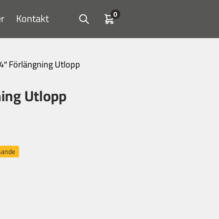
0
r
Kontakt
Open search
Kundvagn
4″ Förlängning Utlopp
ing Utlopp
nnande