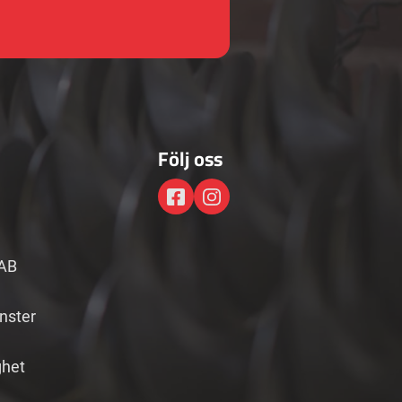
Följ oss
AB
änster
ghet