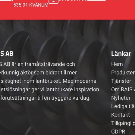
535 91 KVÄNUM
IS AB
Länkar
S AB är en framåtsträvande och
Hem
rkunnig aktör som bidrar till mer
Produkter
gsiktighet inom lantbruket. Med moderna
Tjänster
etslösningar ger vi lantbrukare inspiration
Om RAIS 
förutsättningar till en tryggare vardag.
Nyheter
Lediga tj
Kontakt
Tillgängli
GDPR