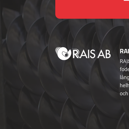
RA
RAI
fode
lån
helh
och 