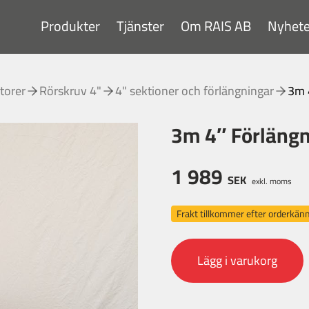
Produkter
Tjänster
Om RAIS AB
Nyhete
torer
Rörskruv 4"
4" sektioner och förlängningar
3m 
3m 4″ Förlängn
1 989
SEK
exkl. moms
Frakt tillkommer efter orderkä
Lägg i varukorg