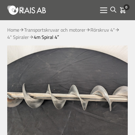
0
Open sear
Kundva
Menu toggle
Home
Transportskruvar och motorer
Rörskruv 4"
4" Spiraler
4m Spiral 4″