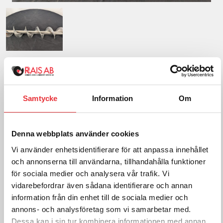
4m Spiral 4″
1 768
SEK
Samtycke
Information
Om
exkl. moms
Frakt tillkommer efter orderkännande
Denna webbplats använder cookies
Lägg i varukorg
Vi använder enhetsidentifierare för att anpassa innehållet
och annonserna till användarna, tillhandahålla funktioner
för sociala medier och analysera vår trafik. Vi
För mer information om
vidarebefordrar även sådana identifierare och annan
information från din enhet till de sociala medier och
4" Spiraler, kontakta oss:
annons- och analysföretag som vi samarbetar med.
Ring oss på
Dessa kan i sin tur kombinera informationen med annan