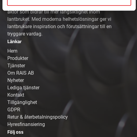
RAIS AB är en framåtsträvande och foderkunnig
aktör som bidrar till mer långsiktighet inom
lantbruket. Med moderna helhetslösningar ger vi
lantbrukare inspiration och förutsättningar till en
tryggare vardag.
Länkar
Hem
Produkter
Tjänster
Om RAIS AB
Nyheter
Lediga tjänster
Kontakt
Tillgänglighet
GDPR
Retur & återbetalningspolicy
Hyresfinansiering
Följ oss