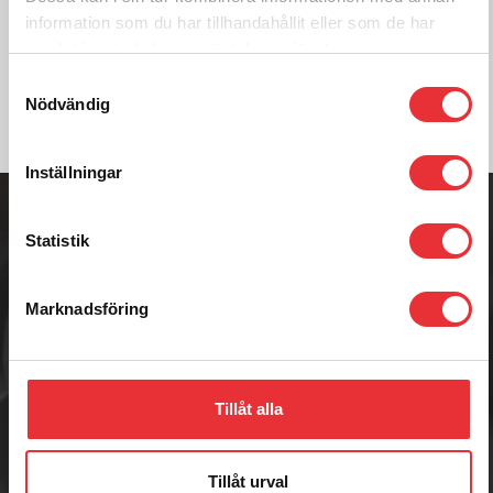
0512-301700
information som du har tillhandahållit eller som de har
samlat in när du har använt deras tjänster.
Kontakta oss
Samtyckesval
Nödvändig
Inställningar
Adress
Badenetorp 1,
535 91 KVÄNUM
Statistik
Telefon
0512-301700
Marknadsföring
E-post
info@raisab.com
Tillåt alla
RAIS AB
Tillåt urval