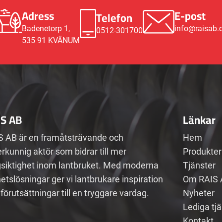
Adress
E-post
Telefon
Badenetorp 1,
info@raisab
0512-301700
535 91 KVÄNUM
IS AB
Länkar
S AB är en framåtsträvande och
Hem
rkunnig aktör som bidrar till mer
Produkter
gsiktighet inom lantbruket. Med moderna
Tjänster
etslösningar ger vi lantbrukare inspiration
Om RAIS 
förutsättningar till en tryggare vardag.
Nyheter
Lediga tj
Kontakt