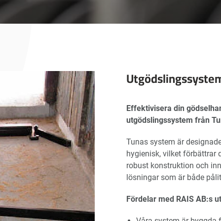
Utgödslingssyste
Effektivisera din gödselh
utgödslingssystem från Tu
Tunas system är designade 
hygienisk, vilket förbättrar
robust konstruktion och inn
lösningar som är både pålit
Fördelar med RAIS AB:s u
Våra system är byggda fö