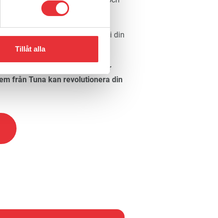
verans och pålitlig service.
odukter utan också kompletta
 effektiviteten och lönsamheten i din
Tillåt alla
å ett prisförslag och upptäck hur
em från Tuna kan revolutionera din