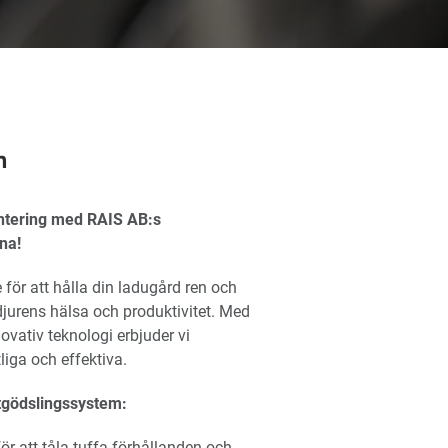
m
antering med RAIS AB:s
na!
för att hålla din ladugård ren och
 djurens hälsa och produktivitet. Med
ovativ teknologi erbjuder vi
liga och effektiva.
tgödslingssystem:
r att tåla tuffa förhållanden och