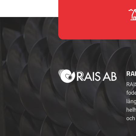
RA
RAI
fode
lån
helh
och 