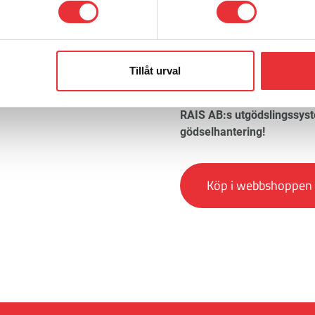
tjänsterna, med snabb le
Vi erbjuder inte bara pr
lösningar som förbättrar
verksamhet.
Tillåt urval
Kontakta oss idag för att f
RAIS AB:s utgödslingssyst
gödselhantering!
Köp i webbshoppen