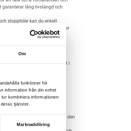
t garanterar lång livslängd och
och stopptider kan du enkelt
 av skrapgångarna, vilket sparar
s för olika typer av gödsel och
h spaltgolv, vilket gör dem
Om
 för olika ladugårdar.
designade med djurens säkerhet i
risken för skador och stress.
tiva, vilket hjälper till att hålla
andahålla funktioner för
amtidigt som de är miljövänliga.
n information från din enhet
 tur kombinera informationen
deras tjänster.
t inom lantbrukssektorn kan vi
dgivning och support för att hitta den
 behov.
Marknadsföring
våra kunder de bästa produkterna och