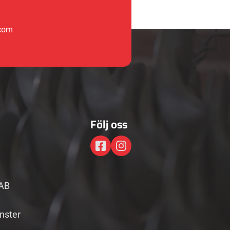
.com
Följ oss
AB
änster