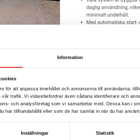
daglig användning, vilke
minimalt underhåll.
Med automatiska start- 
schemalägga rengöringen
tid och arbetskraft.
Våra system kan anpassa
golv, inklusive betong oc
Information
mångsidiga och lämpliga
Utgödslingssystemen är 
åtanke, vilket minimerar 
cookies
Våra system är energieffek
e för att anpassa innehållet och annonserna till användarna, tillh
driftskostnaderna nere s
vår trafik. Vi vidarebefordrar även sådana identifierare och anna
Varför välja RAIS AB?
nnons- och analysföretag som vi samarbetar med. Dessa kan i sin
har tillhandahållit eller som de har samlat in när du har använt 
Med vår långa erfarenhe
erbjuda professionell rå
bästa lösningen för ditt
Inställningar
Statistik
Vi strävar efter att ge 