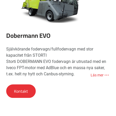
Den hydrauliska drivenheten till hjulen, med automatisk
variabel volym på pumpen, kan överföra en hastighet på
35 km/h till HS-modellen (High Speed).
Dobermann EVO
Självkörande fodervagn/fullfodervagn med stor
kapacitet från STORTI
Storti DOBERMANN EVO fodervagn är utrustad med en
Iveco FPT-motor med AdBlue och en massa nya saker,
t.ex. helt ny hytt och Canbus-styrning.
Läs mer
Dobermann EVO matarvagn finns nu i flera versioner.
Kontakt
Dobermann SW EVO fodervagn:
AS (25 km/h) för Dobermann 24 och 26 m³
HS (40 km/h) för Dobermann 16, 18, 20 och 22 m³