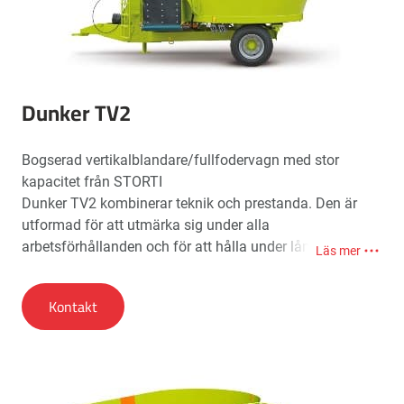
välstrukturerad, mjuk och homogen, lämplig för
utfodring av mjölkkor, torra kor, kvigor, foderkor, får,
getter etc.
Dessutom gör möjligheten att välja mellan olika
Dunker TV2
kapaciteter (8, 10 och 12 m³) DUNKER-TV till den
perfekta maskinen för små och medelstora
Bogserad vertikalblandare/fullfodervagn med stor
jordbruksföretag.
kapacitet från STORTI
Dunker TV2 kombinerar teknik och prestanda. Den är
utformad för att utmärka sig under alla
arbetsförhållanden och för att hålla under lång tid. Den
Läs mer
är gjord av särskilt beständiga material och monterad
med kraftiga komponenter. Det garanterar hög
Kontakt
prestanda i alla arbetssituationer.