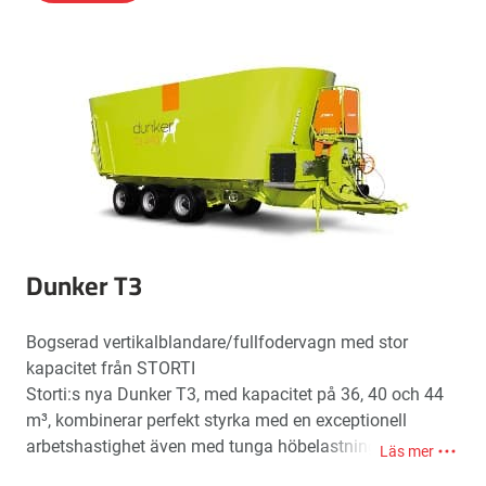
komponenter.
Resultatet är att i överensstämmelse med dess
deklarerade volym kan Dunker T2, jämfört med andra,
ladda och blanda en större mängd material optimalt.
De två speciella vertikala skruvarna gör denna maskin
särskilt lämplig för uppfödningsgårdar med stora
dimensioner.
Dunker T3
Bogserad vertikalblandare/fullfodervagn med stor
kapacitet från STORTI
Storti:s nya Dunker T3, med kapacitet på 36, 40 och 44
m³, kombinerar perfekt styrka med en exceptionell
arbetshastighet även med tunga höbelastningar, vilket
Läs mer
garanterar en mjuk, homogen och en önskvärd TMR för