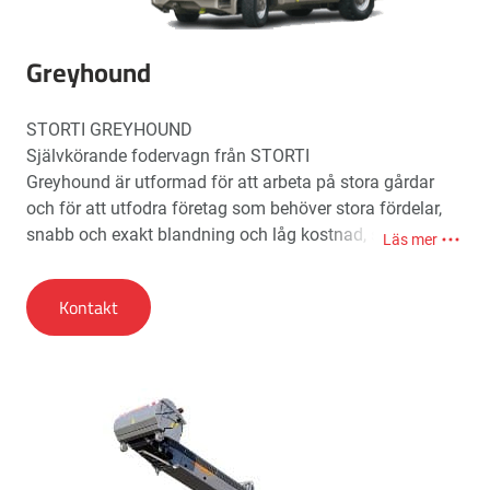
Greyhound
STORTI GREYHOUND
Självkörande fodervagn från STORTI
Greyhound är utformad för att arbeta på stora gårdar
och för att utfodra företag som behöver stora fördelar,
snabb och exakt blandning och låg kostnad, säkerhet
Läs mer
och hög hastighet på vägen med maximal sikt från
hytten.
Kontakt
Innovativa tekniska lösningar gör maskinen unik på
marknaden för självgående blandare.
Skär- och blandningssystemet är uppbyggt med en
central horisontell öppen skruv ø850mm med knivar och
2 toppskruvar med STORTI:s exklusiva multiflow-teknik.