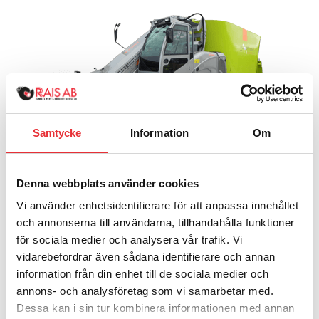
Dobermann SW EVO GP Fodervagn:
15 km/h för Dobermann 27, 30 och 33 m³
AS (25 km/h) för Dobermann 27, 30 och 33 m³
Dobermann EVO-modellen utvecklas ständigt för att
anpassa sig till marknaden! Så ring och få senaste
information om den här modellen!
Nu tillgänglig med 2-, 4- eller 6-hjulsdrift och bakaxeln
Samtycke
Information
Om
kan höjas hydrauliskt för smala passager!
Dobermann SW-GP
Denna webbplats använder cookies
Vi använder enhetsidentifierare för att anpassa innehållet
Självkörande fodervagn/fullfodervagn med stor
och annonserna till användarna, tillhandahålla funktioner
kapacitet från STORTI
för sociala medier och analysera vår trafik. Vi
DOBERMANN SW-GP är självgående, har utvecklats och
vidarebefordrar även sådana identifierare och annan
designats med avsikt för användning på
information från din enhet till de sociala medier och
biogasanläggningar, där maskinens användning och
Läs mer
annons- och analysföretag som vi samarbetar med.
slitage verkligen är tungt, maskinen har exceptionella
Dessa kan i sin tur kombinera informationen med annan