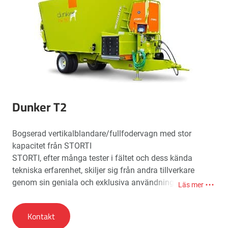
Dunker T2
Bogserad vertikalblandare/fullfodervagn med stor
kapacitet från STORTI
STORTI, efter många tester i fältet och dess kända
tekniska erfarenhet, skiljer sig från andra tillverkare
genom sin geniala och exklusiva användning av rymd-
Läs mer
och cirkulationsrörelser, i stigning och fall, av
produkterna inuti tanken och samtidig
Kontakt
skärblandningseffektivitet och hastighet för alla