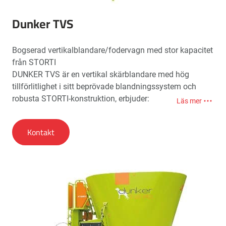
Dunker TVS
Bogserad vertikalblandare/fodervagn med stor kapacitet
från STORTI
DUNKER TVS är en vertikal skärblandare med hög
tillförlitlighet i sitt beprövade blandningssystem och
robusta STORTI-konstruktion, erbjuder:
Läs mer
Toppmodern teknik
Kontakt
Enkel användning
Mycket lågt underhåll
Skärbladens höga effektivitet garanterar snabbt arbete
med alla produkter som är nödvändiga för utfodring av
djur, även om hela rundbalar av särskilt
motståndskraftigt foder är insatta i tanken.
Blandnings-/tillverkningstiden reduceras kraftigt på
detta sätt med fördelen att erhålla en slutprodukt som är