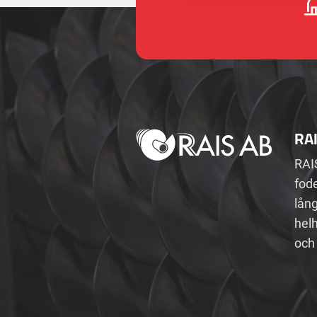
RA
RAI
fode
lån
helh
och 