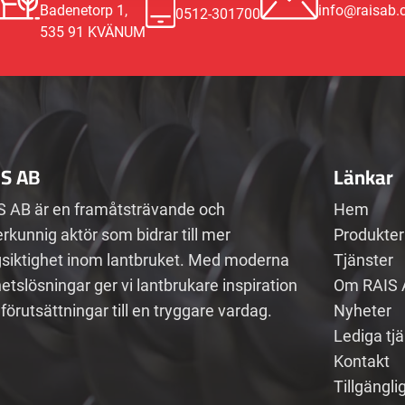
Badenetorp 1,
info@raisab
0512-301700
535 91 KVÄNUM
IS AB
Länkar
S AB är en framåtsträvande och
Hem
rkunnig aktör som bidrar till mer
Produkter
gsiktighet inom lantbruket. Med moderna
Tjänster
etslösningar ger vi lantbrukare inspiration
Om RAIS 
förutsättningar till en tryggare vardag.
Nyheter
Lediga tj
Kontakt
Tillgängli