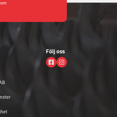
.com
Följ oss
AB
änster
ghet