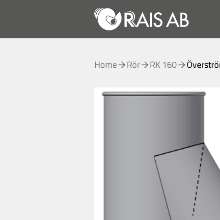
Home
Rör
RK 160
Överströ