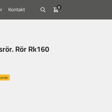
0
r
Kontakt
Open search
Kundvagn
rör. Rör Rk160
nnande