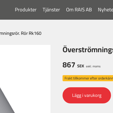
Produkter
Tjänster
Om RAIS AB
Nyhete
mningsrör. Rör Rk160
Överströmnings
867
SEK
exkl. moms
Frakt tillkommer efter orderkä
Lägg i varukorg