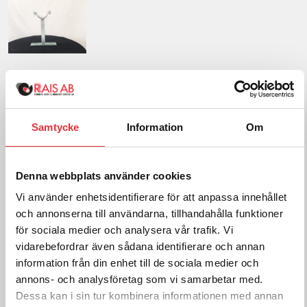
Upphängningsbygel vägg 4″
1 129
SEK
exkl. moms
Samtycke
Information
Om
Frakt tillkommer efter orderkännande
Denna webbplats använder cookies
Lägg i varukorg
Vi använder enhetsidentifierare för att anpassa innehållet
och annonserna till användarna, tillhandahålla funktioner
för sociala medier och analysera vår trafik. Vi
För mer information om
vidarebefordrar även sådana identifierare och annan
Blåsrör, kontakta oss:
information från din enhet till de sociala medier och
annons- och analysföretag som vi samarbetar med.
Ring oss på
0512-301700
Dessa kan i sin tur kombinera informationen med annan