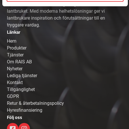
aktör som bidrar till mer långsiktighet inom
lantbruket. Med moderna helhetslösningar ger vi
lantbrukare inspiration och förutsättningar till en
tryggare vardag.
Länkar
Hem
Produkter
Tjänster
Om RAIS AB
Nyheter
Lediga tjänster
Kontakt
Tillgänglighet
GDPR
Retur & återbetalningspolicy
Hyresfinansiering
Följ oss