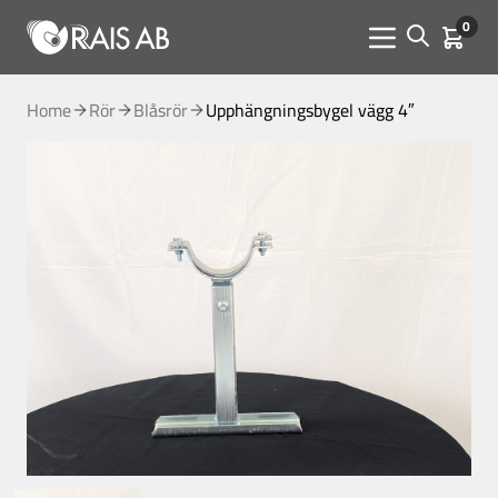
0
Open sear
Kundva
Menu toggle
Home
Rör
Blåsrör
Upphängningsbygel vägg 4″