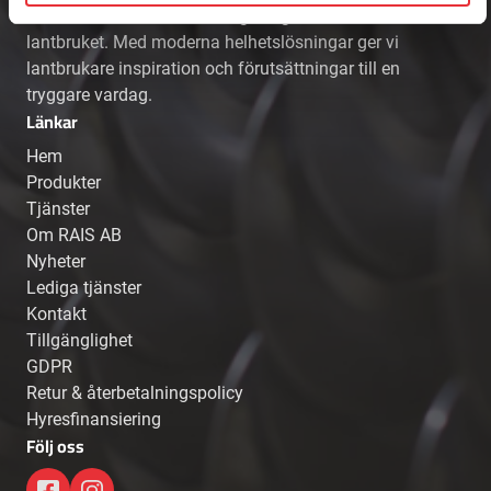
aktör som bidrar till mer långsiktighet inom
lantbruket. Med moderna helhetslösningar ger vi
lantbrukare inspiration och förutsättningar till en
tryggare vardag.
Länkar
Hem
Produkter
Tjänster
Om RAIS AB
Nyheter
Lediga tjänster
Kontakt
Tillgänglighet
GDPR
Retur & återbetalningspolicy
Hyresfinansiering
Följ oss