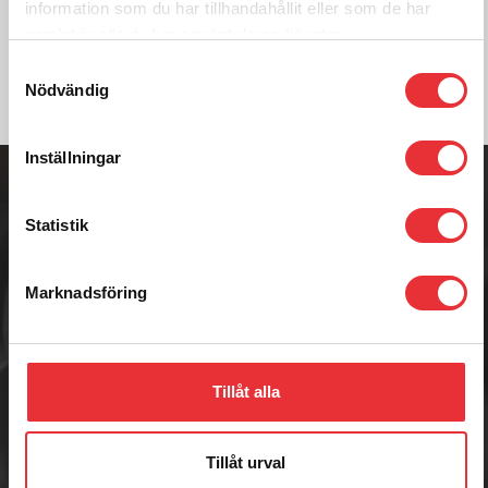
information som du har tillhandahållit eller som de har
Kontakta oss
samlat in när du har använt deras tjänster.
Samtyckesval
Nödvändig
Adress
Inställningar
Badenetorp 1,
535 91 KVÄNUM
Statistik
Telefon
0512-301700
E-post
Marknadsföring
info@raisab.com
Tillåt alla
RAIS AB
Tillåt urval
RAIS AB är en framåtsträvande och foderkunnig