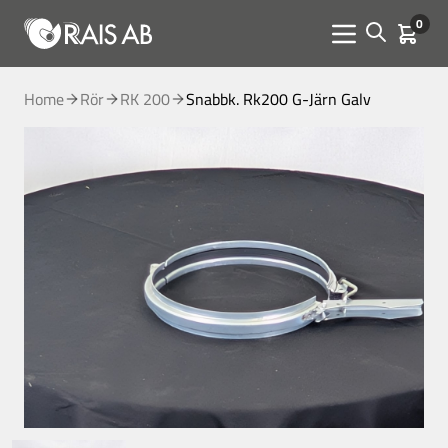
0
Open sear
Kundva
Menu toggle
Home
Rör
RK 200
Snabbk. Rk200 G-Järn Galv