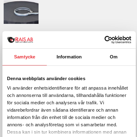
Snabbk. Rk200 G-Järn Galv
142
SEK
exkl. moms
Samtycke
Information
Om
Frakt tillkommer efter orderkännande
Denna webbplats använder cookies
Lägg i varukorg
Vi använder enhetsidentifierare för att anpassa innehållet
och annonserna till användarna, tillhandahålla funktioner
för sociala medier och analysera vår trafik. Vi
För mer information om
vidarebefordrar även sådana identifierare och annan
RK 200, kontakta oss:
information från din enhet till de sociala medier och
annons- och analysföretag som vi samarbetar med.
Ring oss på
0512-301700
Dessa kan i sin tur kombinera informationen med annan