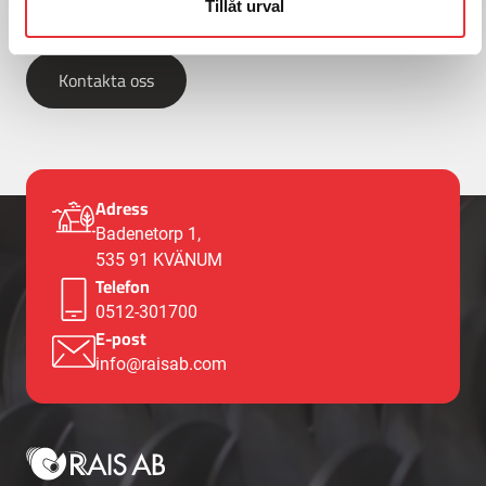
Tillåt urval
Ring oss på
0512-301700
Kontakta oss
Adress
Badenetorp 1,
535 91 KVÄNUM
Telefon
0512-301700
E-post
info@raisab.com