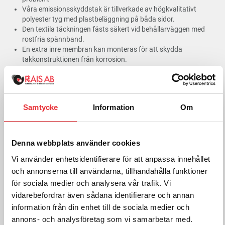
Våra emissionsskyddstak är tillverkade av högkvalitativt
polyester tyg med plastbeläggning på båda sidor.
Den textila täckningen fästs säkert vid behållarväggen med
rostfria spännband.
En extra inre membran kan monteras för att skydda
takkonstruktionen från korrosion.
På grund av den speciella försträckningsprocessen under
presenningstillverkningen garanterar våra tekniska textilier
optimal ytstabilitet.
Våra tekniska textilier är brandsäkra (B1) och droppfria.
Samtycke
Information
Om
Med PVC-dukr som är UV-beständig, väderbeständig,
gasbeständig och behandlade mot mögel.
Skicka oss en offertförfrågan och ange dina önskade mått och
Denna webbplats använder cookies
tillval genom att använda knappen nedan!
Vi använder enhetsidentifierare för att anpassa innehållet
Fullständig produktbeskrivning
och annonserna till användarna, tillhandahålla funktioner
för sociala medier och analysera vår trafik. Vi
Offertförfrågan
vidarebefordrar även sådana identifierare och annan
information från din enhet till de sociala medier och
annons- och analysföretag som vi samarbetar med.