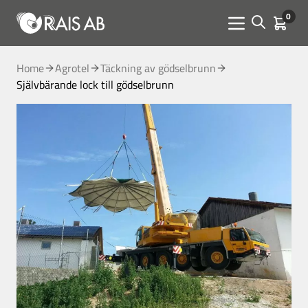
0
Open sear
Kundva
Menu toggle
Home
Agrotel
Täckning av gödselbrunn
Självbärande lock till gödselbrunn