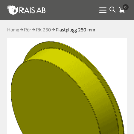
0
Open sear
Kundva
Menu toggle
Home
Rör
RK 250
Plastplugg 250 mm