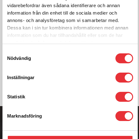
vidarebefordrar även sådana identifierare och annan
Lägg i varukorg
information från din enhet till de sociala medier och
annons- och analysföretag som vi samarbetar med.
Dessa kan i sin tur kombinera informationen med annan
För mer information om
information som du har tillhandahållit eller som de har
RK 250, kontakta oss:
samlat in när du har använt deras tjänster.
Samtyckesval
Ring oss på
0512-301700
Nödvändig
Kontakta oss
Inställningar
Statistik
Adress
Marknadsföring
Badenetorp 1,
535 91 KVÄNUM
Telefon