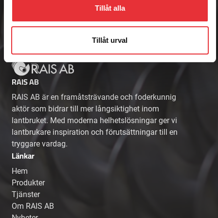
0512-301700
Tillåt alla
E-post
info@raisab.com
Tillåt urval
RAIS AB
RAIS AB är en framåtsträvande och foderkunnig
aktör som bidrar till mer långsiktighet inom
lantbruket. Med moderna helhetslösningar ger vi
lantbrukare inspiration och förutsättningar till en
tryggare vardag.
Länkar
Hem
Produkter
Tjänster
Om RAIS AB
Nyheter