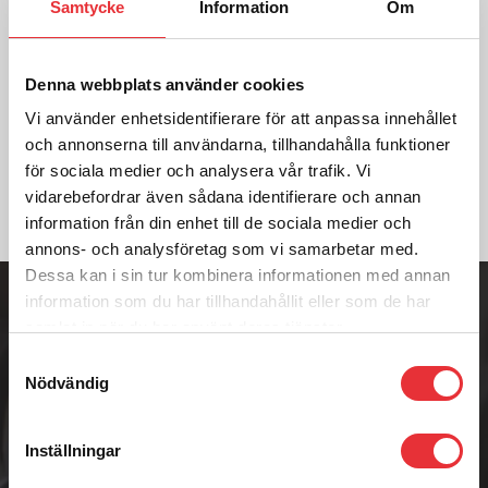
För mer information om
Samtycke
Information
Om
Övrigt, kontakta oss:
Ring oss på
Denna webbplats använder cookies
0512-301700
Vi använder enhetsidentifierare för att anpassa innehållet
Kontakta oss
och annonserna till användarna, tillhandahålla funktioner
för sociala medier och analysera vår trafik. Vi
vidarebefordrar även sådana identifierare och annan
information från din enhet till de sociala medier och
annons- och analysföretag som vi samarbetar med.
Adress
Dessa kan i sin tur kombinera informationen med annan
Badenetorp 1,
information som du har tillhandahållit eller som de har
535 91 KVÄNUM
samlat in när du har använt deras tjänster.
Telefon
Samtyckesval
0512-301700
Nödvändig
E-post
info@raisab.com
Inställningar