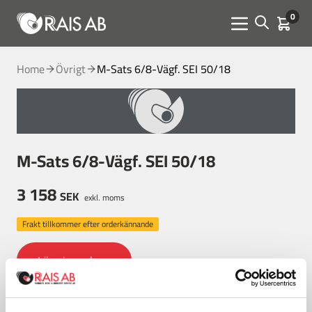
0
Open sear
Kundva
Menu toggle
Home
Övrigt
M-Sats 6/8-Vägf. SEI 50/18
M-Sats 6/8-Vägf. SEI 50/18
3 158
SEK
exkl. moms
Frakt tillkommer efter orderkännande
Lägg i varukorg