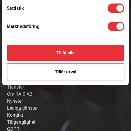
Statistik
RAIS AB
Marknadsföring
RAIS AB är en framåtsträvande och foderkunnig
aktör som bidrar till mer långsiktighet inom
lantbruket. Med moderna helhetslösningar ger vi
lantbrukare inspiration och förutsättningar till en
Tillåt alla
tryggare vardag.
Länkar
Tillåt urval
Hem
Produkter
Tjänster
Om RAIS AB
Nyheter
Lediga tjänster
Kontakt
Tillgänglighet
GDPR