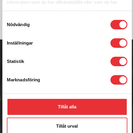
information som du har tillhandahållit eller som de har
Kontakta oss
samlat in när du har använt deras tjänster.
Samtyckesval
Nödvändig
Adress
Inställningar
Badenetorp 1,
535 91 KVÄNUM
Statistik
Telefon
0512-301700
E-post
Marknadsföring
info@raisab.com
Tillåt alla
RAIS AB
Tillåt urval
RAIS AB är en framåtsträvande och foderkunnig