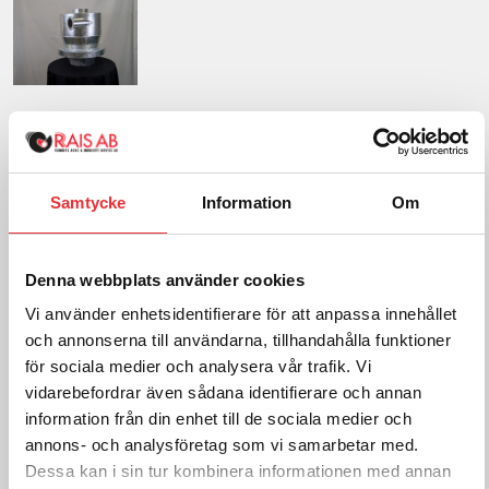
Cyklon Silo
5 490
SEK
exkl. moms
Samtycke
Information
Om
Frakt tillkommer efter orderkännande
Denna webbplats använder cookies
Lägg i varukorg
Vi använder enhetsidentifierare för att anpassa innehållet
och annonserna till användarna, tillhandahålla funktioner
för sociala medier och analysera vår trafik. Vi
För mer information om
vidarebefordrar även sådana identifierare och annan
Blåsrör, kontakta oss:
information från din enhet till de sociala medier och
annons- och analysföretag som vi samarbetar med.
Ring oss på
0512-301700
Dessa kan i sin tur kombinera informationen med annan