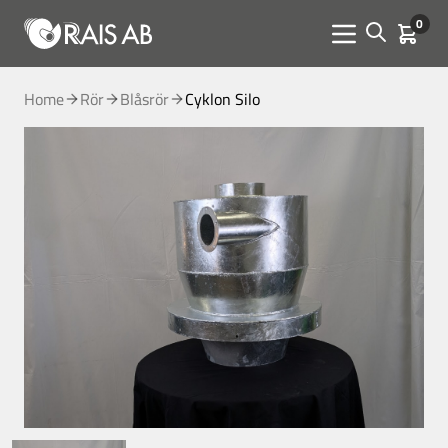
0
Open sear
Kundva
Menu toggle
Home
Rör
Blåsrör
Cyklon Silo