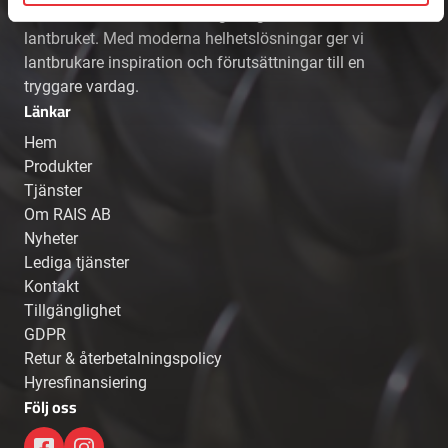
aktör som bidrar till mer långsiktighet inom
lantbruket. Med moderna helhetslösningar ger vi
lantbrukare inspiration och förutsättningar till en
tryggare vardag.
Länkar
Hem
Produkter
Tjänster
Om RAIS AB
Nyheter
Lediga tjänster
Kontakt
Tillgänglighet
GDPR
Retur & återbetalningspolicy
Hyresfinansiering
Följ oss