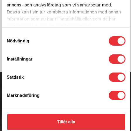
För mer information om
annons- och analysföretag som vi samarbetar med.
RK 250, kontakta oss:
Dessa kan i sin tur kombinera informationen med annan
information som du har tillhandahållit eller som de har
Ring oss på
0512-301700
samlat in när du har använt deras tjänster.
Samtyckesval
Kontakta oss
Nödvändig
Inställningar
Adress
Statistik
Badenetorp 1,
535 91 KVÄNUM
Telefon
Marknadsföring
0512-301700
E-post
info@raisab.com
Tillåt alla