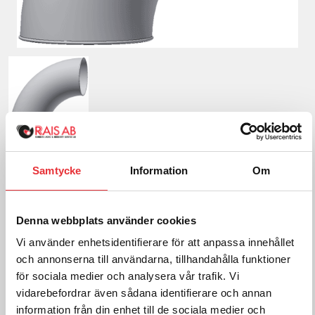
Böj Rk250 90G R1.5D Galv
Samtycke
Information
Om
1 112
SEK
exkl. moms
Denna webbplats använder cookies
Frakt tillkommer efter orderkännande
Vi använder enhetsidentifierare för att anpassa innehållet
och annonserna till användarna, tillhandahålla funktioner
Lägg i varukorg
för sociala medier och analysera vår trafik. Vi
vidarebefordrar även sådana identifierare och annan
information från din enhet till de sociala medier och