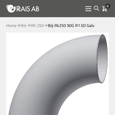
0
Open sear
Kundva
Menu toggle
Home
Rör
RK 250
Böj Rk250 90G R1.5D Galv