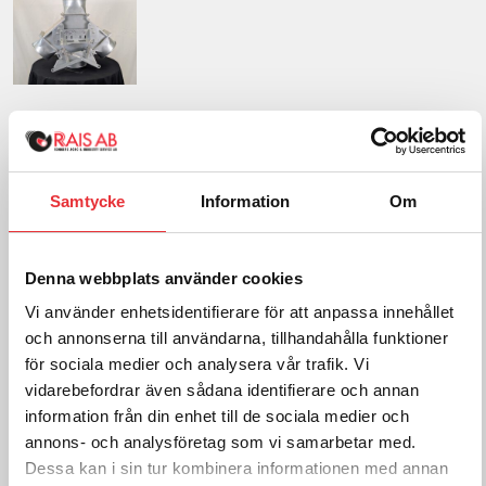
3-Vägsförd. Rk200 Manuell
6 123
SEK
exkl. moms
Samtycke
Information
Om
Frakt tillkommer efter orderkännande
Denna webbplats använder cookies
Lägg i varukorg
Vi använder enhetsidentifierare för att anpassa innehållet
och annonserna till användarna, tillhandahålla funktioner
för sociala medier och analysera vår trafik. Vi
För mer information om
vidarebefordrar även sådana identifierare och annan
RK 200, kontakta oss:
information från din enhet till de sociala medier och
annons- och analysföretag som vi samarbetar med.
Ring oss på
0512-301700
Dessa kan i sin tur kombinera informationen med annan