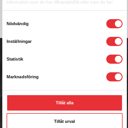
information som du har tillhandahållit eller som de har
Kontakta oss
samlat in när du har använt deras tjänster.
Samtyckesval
Nödvändig
Adress
Inställningar
Badenetorp 1,
535 91 KVÄNUM
Statistik
Telefon
0512-301700
E-post
Marknadsföring
info@raisab.com
Tillåt alla
RAIS AB
Tillåt urval
RAIS AB är en framåtsträvande och foderkunnig