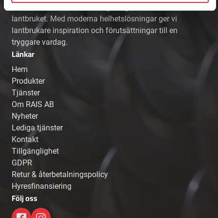
aktör som bidrar till mer långsiktighet inom
lantbruket. Med moderna helhetslösningar ger vi
lantbrukare inspiration och förutsättningar till en
tryggare vardag.
Länkar
Hem
Produkter
Tjänster
Om RAIS AB
Nyheter
Lediga tjänster
Kontakt
Tillgänglighet
GDPR
Retur & återbetalningspolicy
Hyresfinansiering
Följ oss