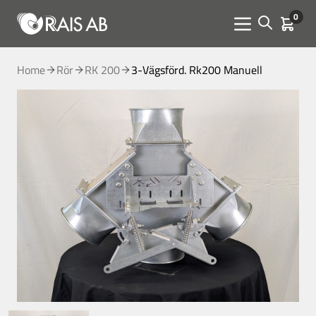
0
Open sear
Kundva
Menu toggle
Home
Rör
RK 200
3-Vägsförd. Rk200 Manuell