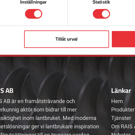
Inställningar
Statistik
Adress
E-post
Telefon
Badenetorp 1,
info@raisab
0512-301700
Tillåt urval
535 91 KVÄNUM
IS AB
Länkar
S AB är en framåtsträvande och
Hem
rkunnig aktör som bidrar till mer
Produkter
gsiktighet inom lantbruket. Med moderna
Tjänster
etslösningar ger vi lantbrukare inspiration
Om RAIS 
förutsättningar till en tryggare vardag.
Nyheter