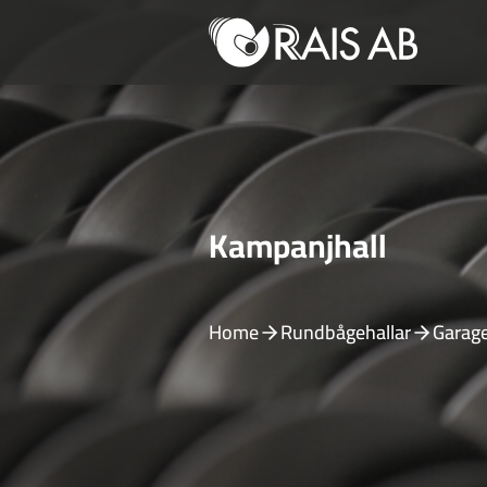
Kampanjhall
Home
Rundbågehallar
Garag