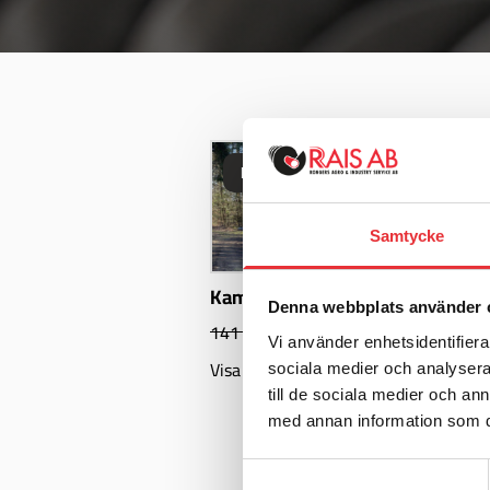
Hyra!
KAMPANJ!
Samtycke
R
Kampanjhall 8x12m
Denna webbplats använder 
124 000
SEK
141 000
SEK
exkl. moms
Vi använder enhetsidentifierar
Visa produkt
sociala medier och analysera 
till de sociala medier och a
med annan information som du 
Samtyckesval