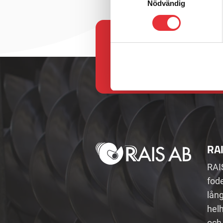
Nödvändig
RA
RAI
fode
lån
helh
och 