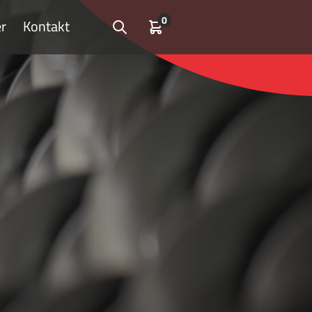
0
r
Kontakt
Open search
Kundvagn